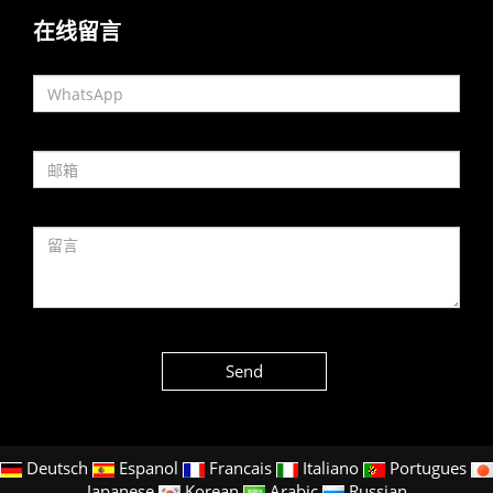
在线留言
Send
Deutsch
Espanol
Francais
Italiano
Portugues
Japanese
Korean
Arabic
Russian