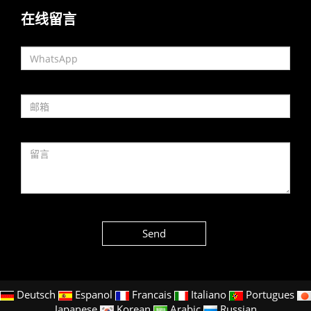
在线留言
Send
Deutsch
Espanol
Francais
Italiano
Portugues
Japanese
Korean
Arabic
Russian