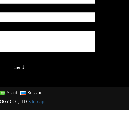
Send
Arabic
Russian
LOGY CO .,LTD
Sitemap