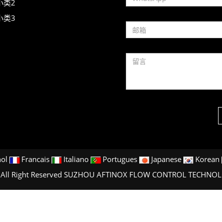
小类2
小类3
ol
Francais
Italiano
Portugues
Japanese
Korean
0 All Right Reserved SUZHOU AFTINOX FLOW CONTROL TECHNO