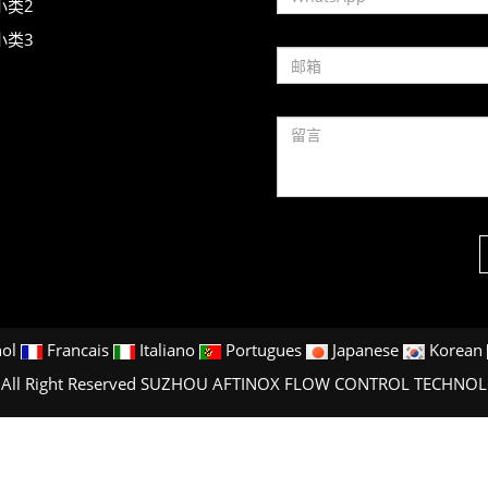
小类2
小类3
ol
Francais
Italiano
Portugues
Japanese
Korean
0 All Right Reserved SUZHOU AFTINOX FLOW CONTROL TECHNO