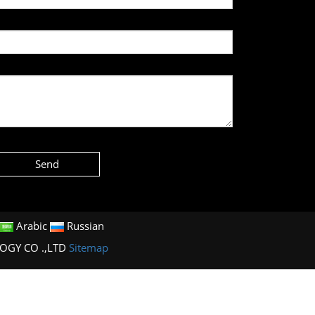
Send
Arabic
Russian
LOGY CO .,LTD
Sitemap