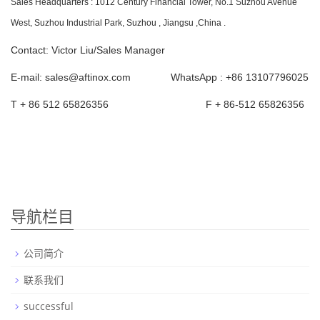
Sales Headquarters : 1012 Century Financial Tower, No.1 Suzhou Avenue
West,
Suzhou Industrial Park, Suzhou , Jiangsu ,China .
Contact: Victor Liu/Sales Manager
E-mail: sales@aftinox.com WhatsAp
p : +86 13107796025
T + 86 512 65826356 F + 86-512 65826356
导航栏目
公司简介
联系我们
successful